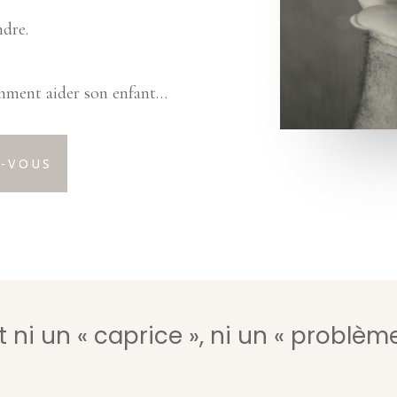
ndre.
omment aider son enfant…
-VOUS
t ni un « caprice », ni un « problème