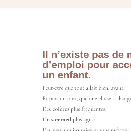
Il n’existe pas de
d’emploi pour ac
un enfant.
Peut-être que tout allait bien, avant.
Et puis un jour, quelque chose a changé
Des
colères
plus fréquentes.
Un
sommeil
plus agité.
Des
p
eurs
qui surgissent sans prévenir.