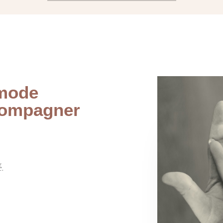
 mode
compagner
.